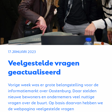
17 JANUARI 2023
Veelgestelde vragen
geactualiseerd
Vorige week was er grote belangstelling voor de
informatiemarkt over Oostenburg. Daar stelden
nieuwe bewoners en ondernemers veel nuttige
vragen over de buurt. Op basis daarvan hebben we
de webpagina veelgestelde vragen