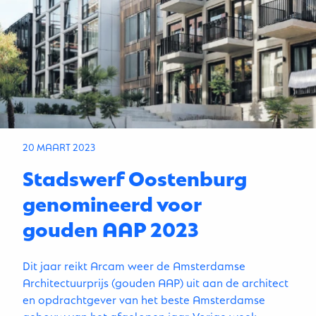
20 MAART 2023
Stadswerf Oostenburg
genomineerd voor
gouden AAP 2023
Dit jaar reikt Arcam weer de Amsterdamse
Architectuurprijs (gouden AAP) uit aan de architect
en opdrachtgever van het beste Amsterdamse
gebouw van het afgelopen jaar. Vorige week