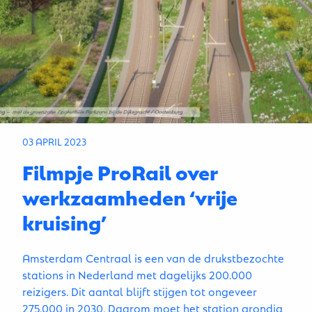
03 APRIL 2023
Filmpje ProRail over
werkzaamheden ‘vrije
kruising’
Amsterdam Centraal is een van de drukstbezochte
stations in Nederland met dagelijks 200.000
reizigers. Dit aantal blijft stijgen tot ongeveer
275.000 in 2030. Daarom moet het station grondig