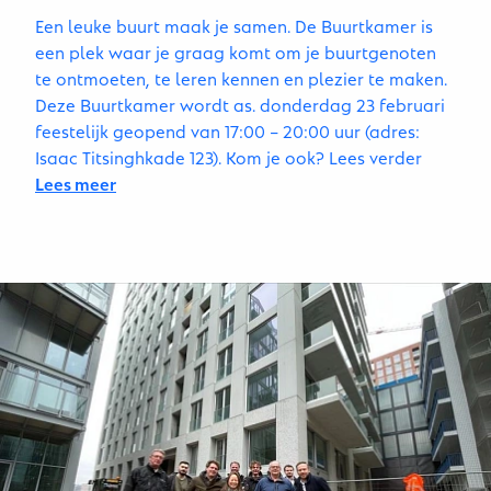
Een leuke buurt maak je samen. De Buurtkamer is
een plek waar je graag komt om je buurtgenoten
te ontmoeten, te leren kennen en plezier te maken.
Deze Buurtkamer wordt as. donderdag 23 februari
feestelijk geopend van 17:00 – 20:00 uur (adres:
Isaac Titsinghkade 123). Kom je ook? Lees verder
Lees meer