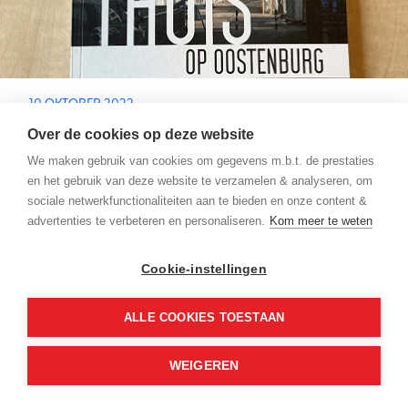
10 OKTOBER 2022
Thuis op Oostenburg
Over de cookies op deze website
We maken gebruik van cookies om gegevens m.b.t. de prestaties
en het gebruik van deze website te verzamelen & analyseren, om
‘Thuis op Oostenburg’ is hét boekje over de
sociale netwerkfunctionaliteiten aan te bieden en onze content &
geschiedenis, de ontwikkelingen, de architectuur en
advertenties te verbeteren en personaliseren.
Kom meer te weten
de culturele, maatschappelijke en
vrijetijdsbestemmingen in de buurt.
Lees meer
Cookie-instellingen
ALLE COOKIES TOESTAAN
WEIGEREN