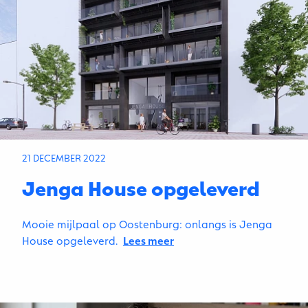
21 DECEMBER 2022
Jenga House opgeleverd
Mooie mijlpaal op Oostenburg: onlangs is Jenga
House opgeleverd.
Lees meer