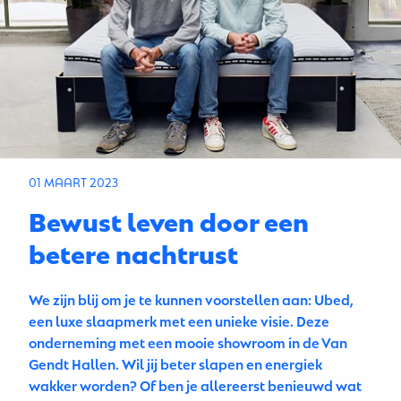
01 MAART 2023
Bewust leven door een
betere nachtrust
We zijn blij om je te kunnen voorstellen aan: Ubed,
een luxe slaapmerk met een unieke visie. Deze
onderneming met een mooie showroom in de Van
Gendt Hallen. Wil jij beter slapen en energiek
wakker worden? Of ben je allereerst benieuwd wat