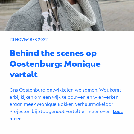
23 NOVEMBER 2022
Behind the scenes op
Oostenburg: Monique
vertelt
Ons Oostenburg ontwikkelen we samen. Wat komt
erbij kijken om een wijk te bouwen en wie werken
eraan mee? Monique Bakker, Verhuurmakelaar
Projecten bij Stadgenoot vertelt er meer over.
Lees
meer