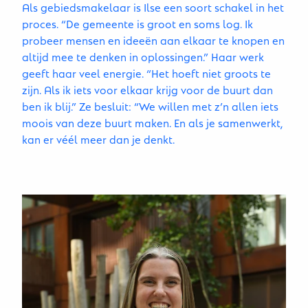
Als gebiedsmakelaar is Ilse een soort schakel in het
proces. “De gemeente is groot en soms log. Ik
probeer mensen en ideeën aan elkaar te knopen en
altijd mee te denken in oplossingen.” Haar werk
geeft haar veel energie. “Het hoeft niet groots te
zijn. Als ik iets voor elkaar krijg voor de buurt dan
ben ik blij.” Ze besluit: “We willen met z’n allen iets
moois van deze buurt maken. En als je samenwerkt,
kan er véél meer dan je denkt.